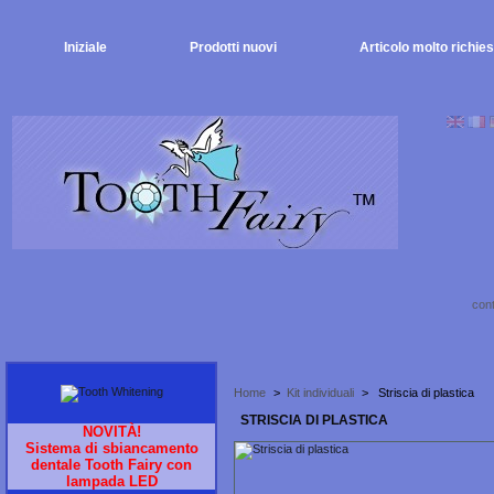
Iniziale
Prodotti nuovi
Articolo molto richies
cont
Home
>
Kit individuali
>
Striscia di plastica
STRISCIA DI PLASTICA
NOVITÀ!
Sistema di sbiancamento
dentale Tooth Fairy con
lampada LED