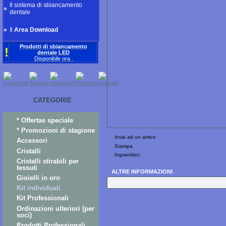
Il sistema di sbiancamento
»
dentale
»
Il
Area Download
Prodotti di sbiancamento
!
dentale LED
D
isponibile
ora
.
CATEGORIE
* Offertas speciale
* Promozioni di stagione
Invia ad un amico
Accessori
Stampa
Cristalli
Ingrandisci
Cristalli stirabili per
tessuti
ALTRE INFORMAZIONI
Gioielli in oro
Kit individuali
Kit Professionali
Ordinazioni ulteriori (per
soci)
Prodotti Professionali