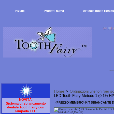
Iniziale
Prodotti nuovi
Articolo molto richies
cont
Home
>
Ordinazioni ulteriori (per so
LED Tooth Fairy Metodo 1 (0,1% HP
NOVITÀ!
(PREZZO MEMBRO) KIT SBIANCANTE DE
Sistema di sbiancamento
dentale Tooth Fairy con
lampada LED