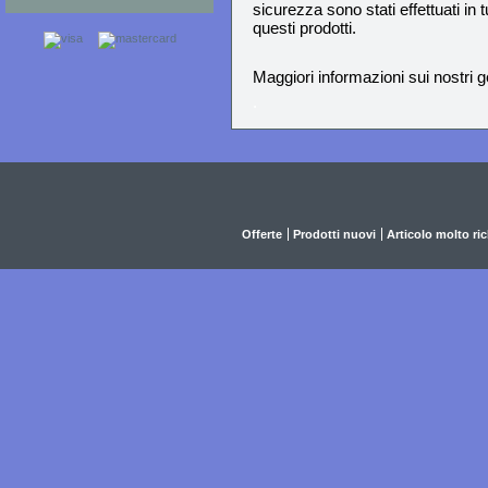
sicurezza sono stati effettuati i
questi prodotti.
Maggiori informazioni sui nostri 
.
Offerte
Prodotti nuovi
Articolo molto ri