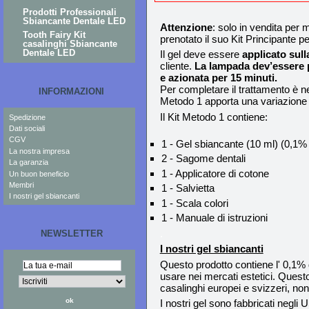
Prodotti Professionali
Sbiancante Dentale LED
Attenzione
: solo in vendita per
Tooth Fairy Kit
prenotato il suo Kit Principante 
casalinghi Sbiancante
Dentale LED
Il gel deve essere
applicato sull
cliente.
La lampada dev’essere p
e azionata per 15 minuti.
Per completare il trattamento è ne
INFORMAZIONI
Metodo 1 apporta una variazione 
Il Kit Metodo 1 contiene:
Spedizione
Dati sociali
CGV
1 - Gel sbiancante (10 ml) (0,1
La nostra impresa
2 - Sagome dentali
La garanzia
1 - Applicatore di cotone
Un buon beneficio
Membri
1 - Salvietta
I nostri gel sbiancanti
1 - Scala colori
1 - Manuale di istruzioni
.
NEWSLETTER
I nostri gel sbiancanti
Questo prodotto contiene l' 0,1% 
usare nei mercati estetici. Questo v
casalinghi europei e svizzeri, non 
I nostri gel sono fabbricati negli U