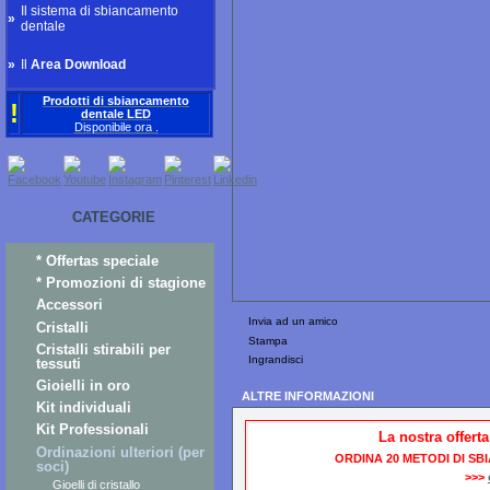
Il sistema di sbiancamento
»
dentale
»
Il
Area Download
Prodotti di sbiancamento
!
dentale LED
D
isponibile
ora
.
CATEGORIE
* Offertas speciale
* Promozioni di stagione
Accessori
Invia ad un amico
Cristalli
Stampa
Cristalli stirabili per
Ingrandisci
tessuti
Gioielli in oro
ALTRE INFORMAZIONI
Kit individuali
Kit Professionali
La nostra offerta
Ordinazioni ulteriori (per
ORDINA 20 METODI DI SBI
soci)
>>>
Gioelli di cristallo